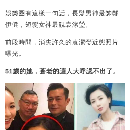
娛樂圈有這樣一句話，長髮男神最帥鄭
伊健，短髮女神最靚袁潔瑩。
前段時間，消失許久的袁潔瑩近態照片
曝光。
51歲的她，蒼老的讓人大呼認不出了。