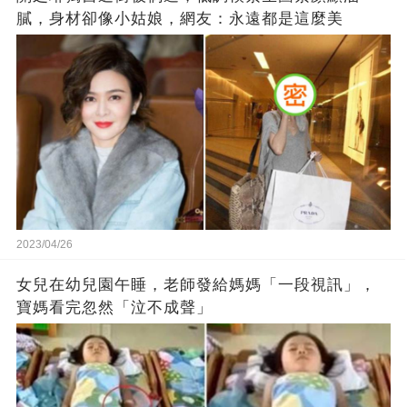
膩，身材卻像小姑娘，網友：永遠都是這麼美
2023/04/26
女兒在幼兒園午睡，老師發給媽媽「一段視訊」，
寶媽看完忽然「泣不成聲」