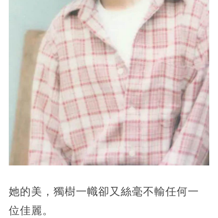
她的美，
獨樹一幟卻又絲毫不輸任何一
位佳麗。