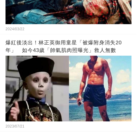
2024/03/22
爆紅後淡出！林正英御用童星「被爆附身消失20
年」 如今43歲「帥氣肌肉照曝光」救人無數
2023/07/21