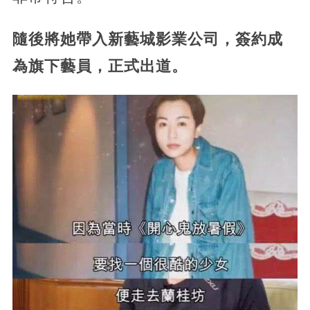
隨後將她帶入新藝城影業公司，簽約成
為旗下藝員，正式出道。