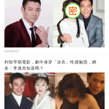
2023/05/17
利智早期電影，劇中身穿「泳衣」性感魅惑，網
友：李連杰知道嗎？