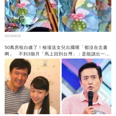
2023/04/19
50萬房租白繳了！檢場送女兒出國嘆「都沒在念書
啊」 不到3個月「馬上回到台灣」：是能讀出一朵
花嗎