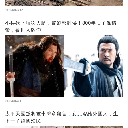
2024/04/02
小兵砍下項羽大腿，被劉邦封侯！800年后子孫稱
帝，被世人敬仰
2024/04/01
太平天國叛將被李鴻章殺害，女兒嫁給外國人，生
下一子禍國殃民